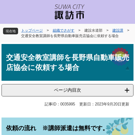
ペ
メ
ー
ニ
ジ
ュ
の
ー
先
を
トップページ
>
組織でさがす
>
建設水道部
>
建設課
>
現在地
頭
飛
交通安全教室講師を長野県自動車販売店協会に依頼する場合
で
ば
本
す
し
文
。
て
交通安全教室講師を長野県自動車販売
本
店協会に依頼する場合
文
へ
ページ内目次
記事ID：0035995
更新日：2023年9月20日更新
依頼の流れ ※講師派遣は無料です。