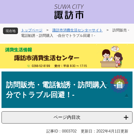
ペ
メ
ー
ニ
ジ
ュ
の
ー
先
を
トップページ
>
諏訪市消費生活センターサイト
>
訪問販売・
現在地
頭
飛
電話勧誘・訪問購入 -自分でトラブル回避！-
で
ば
す
し
。
て
本
文
へ
本
文
訪問販売・電話勧誘・訪問購入 -自
分でトラブル回避！-
ページ内目次
記事ID：0003702
更新日：2022年4月1日更新