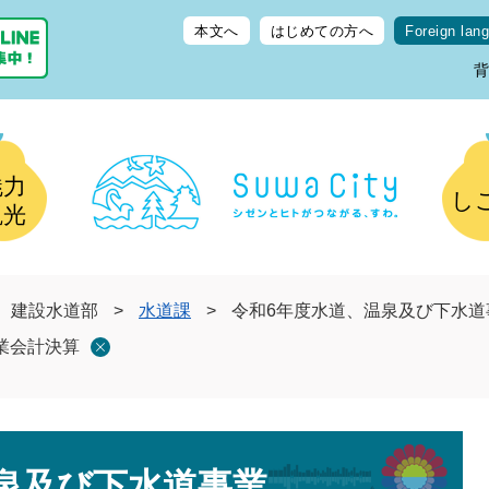
本文へ
はじめての方へ
Foreign lan
魅力
し
観光
建設水道部
>
水道課
>
令和6年度水道、温泉及び下水道
業会計決算
泉及び下水道事業