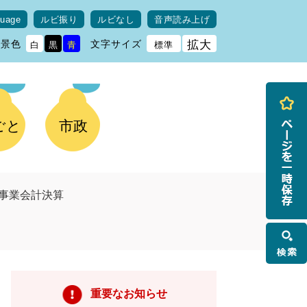
guage
ルビ振り
ルビなし
音声読み上げ
背景色
文字サイズ
拡大
白
黒
青
標準
ごと
市政
事業会計決算
検
索
重要なお知らせ