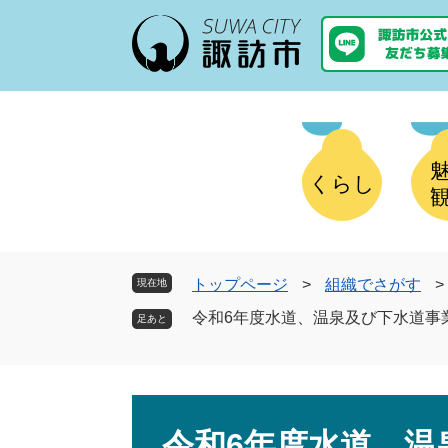
ペ
メ
ー
ニ
ジ
ュ
の
ー
先
を
頭
飛
で
ば
す
し
くらし
。
て
本
文
へ
トップページ
>
組織でさがす
>
現在地
令和6年度水道、温泉及び下水道事
本
文
令和6年度水道、温