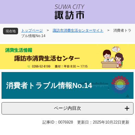
ペ
メ
ー
ニ
ジ
ュ
の
ー
先
を
トップページ
>
諏訪市消費生活センターサイト
>
消費者トラ
現在地
頭
飛
ブル情報No.14
で
ば
す
し
。
て
本
文
へ
本
文
消費者トラブル情報No.14
ページ内目次
記事ID：0076928
更新日：2025年10月22日更新