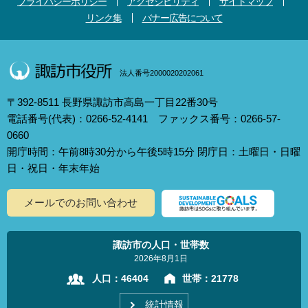
プライバシーポリシー
アクセシビリティ
サイトマップ
リンク集
バナー広告について
法人番号2000020202061
〒392-8511 長野県諏訪市高島一丁目22番30号
電話番号(代表)：0266-52-4141 ファックス番号：0266-57-
0660
開庁時間：午前8時30分から午後5時15分 閉庁日：土曜日・日曜
日・祝日・年末年始
メールでのお問い合わせ
諏訪市の人口・世帯数
2026年8月1日
人口：
46404
世帯：
21778
統計情報