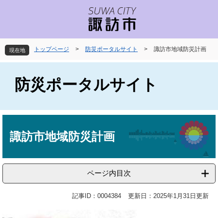
ペ
メ
ー
ニ
ジ
ュ
の
ー
先
を
トップページ
>
防災ポータルサイト
>
諏訪市地域防災計画
現在地
頭
飛
で
ば
す
し
防災ポータルサイト
。
て
本
文
へ
本
文
諏訪市地域防災計画
ページ内目次
記事ID：0004384
更新日：2025年1月31日更新