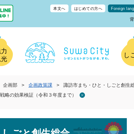
本文へ
はじめての方へ
Foreign lan
魅力
し
観光
企画部
>
企画政策課
>
諏訪市まち・ひと・しごと創生
戦略の効果検証（令和３年度まで）
・しごと創生総合