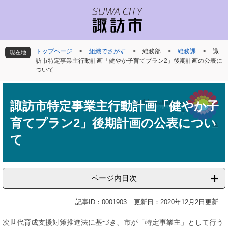
ペ
メ
ー
ニ
ジ
ュ
の
ー
先
を
トップページ
>
組織でさがす
>
総務部
>
総務課
>
諏
現在地
頭
飛
訪市特定事業主行動計画「健やか子育てプラン2」後期計画の公表に
で
ば
ついて
す
し
本
。
て
文
本
諏訪市特定事業主行動計画「健やか子
文
育てプラン2」後期計画の公表につい
へ
て
ページ内目次
記事ID：0001903
更新日：2020年12月2日更新
次世代育成支援対策推進法に基づき、市が「特定事業主」として行う