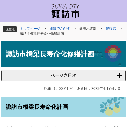
ペ
メ
ー
ニ
ジ
ュ
の
ー
先
を
トップページ
>
組織でさがす
>
建設水道部
>
建設課
>
現在地
頭
飛
諏訪市橋梁長寿命化修繕計画
で
ば
本
す
し
文
。
て
諏訪市橋梁長寿命化修繕計画
本
文
へ
ページ内目次
記事ID：0004192
更新日：2023年4月7日更新
諏訪市橋梁長寿命化計画