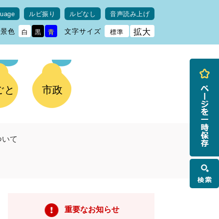
guage
ルビ振り
ルビなし
音声読み上げ
背景色
文字サイズ
拡大
白
黒
青
標準
ごと
市政
ついて
検
索
重要なお知らせ