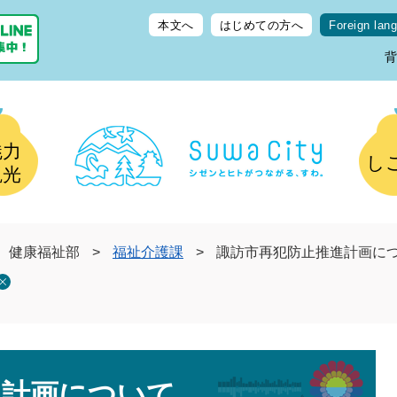
本文へ
はじめての方へ
Foreign lan
魅力
し
観光
健康福祉部
>
福祉介護課
>
諏訪市再犯防止推進計画に
進計画について