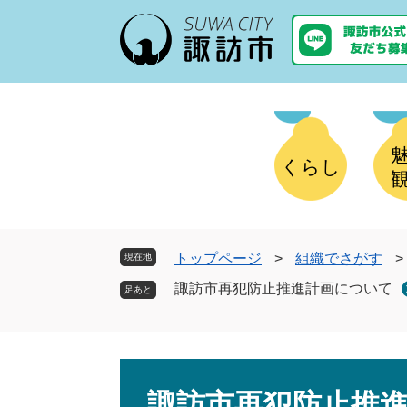
ペ
メ
ー
ニ
ジ
ュ
の
ー
先
を
頭
飛
で
ば
す
し
くらし
。
て
本
文
へ
トップページ
>
組織でさがす
>
現在地
諏訪市再犯防止推進計画について
本
文
諏訪市再犯防止推