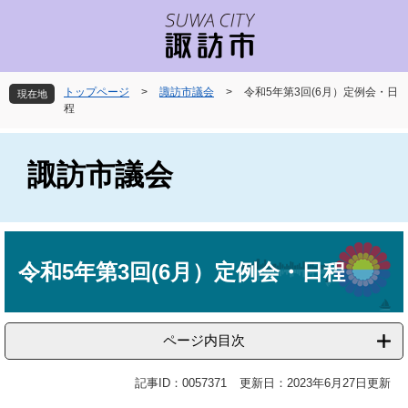
ペ
メ
ー
ニ
ジ
ュ
の
ー
先
を
トップページ
>
諏訪市議会
>
令和5年第3回(6月）定例会・日
現在地
頭
飛
程
で
ば
す
し
。
て
諏訪市議会
本
文
へ
本
文
令和5年第3回(6月）定例会・日程
ページ内目次
記事ID：0057371
更新日：2023年6月27日更新