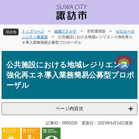
ペ
メ
ー
ニ
ジ
ュ
の
ー
先
を
トップページ
>
組織でさがす
>
市民環境部
>
ゼロカーボ
現在地
頭
飛
ンシティ推進室
>
公共施設における地域レジリエンス強化再エ
で
ば
ネ導入業務簡易公募型プロポーザル
す
し
本
。
て
文
本
公共施設における地域レジリエンス
文
強化再エネ導入業務簡易公募型プロポ
へ
ーザル
ページ内目次
記事ID：0055029
更新日：2023年6月14日更新