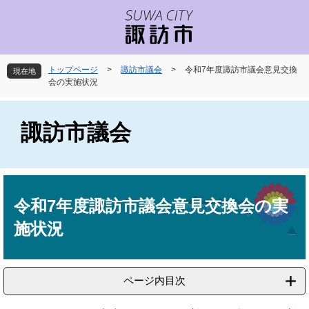
ペ
メ
ー
ニ
ジ
ュ
の
ー
先
を
トップページ
>
諏訪市議会
>
令和7年度諏訪市議会意見交換
現在地
頭
飛
会の実施状況
で
ば
す
し
。
て
諏訪市議会
本
文
へ
本
文
令和7年度諏訪市議会意見交換会の実
施状況
ページ内目次