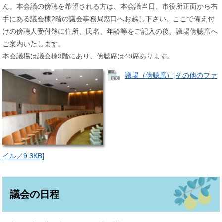
ん。本会議の傍聴を希望される方は、本会議当日、市役所正面から右
手にある議会棟2階の議会事務局窓口へお越し下さい。ここで備え付
けの傍聴人受付簿に住所、氏名、年齢等をご記入の後、議場傍聴席へ
ご案内いたします。
本会議場は議会棟3階にあり、傍聴席は48席あります。
議場（傍聴席）[その他のファ
イル／9.3KB]
議会の日程