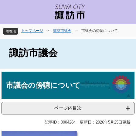
ペ
メ
ー
ニ
ジ
ュ
の
ー
先
を
トップページ
>
諏訪市議会
>
市議会の傍聴について
現在地
頭
飛
で
ば
す
し
諏訪市議会
。
て
本
文
へ
本
文
市議会の傍聴について
ページ内目次
記事ID：0004284
更新日：2026年5月25日更新