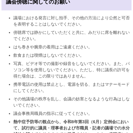
議会傍聴に関してのお願い
議場における発言に対し拍手、その他の方法により公然と可否
を表明することはしないでください。
傍聴席では静かにしていただくと共に、みだりに席を離れない
でください。
はち巻きや腕章の着用はご遠慮ください。
飲食または喫煙はしないでください。
写真、ビデオ等での撮影や録音をしないでください。また、パ
ソコン等を使用しないでください。ただし、特に議長の許可を
得た場合は、この限りではありません。
携帯電話の使用は禁止とし、電源を切る、またはマナーモード
にしてください。
その他議場の秩序を乱し、会議の妨害となるような行為はしな
いでください。
議会事務局職員の指示に従ってください。
熱中症予防等の観点から、令和8年第3回（6月）定例会におい
て、試行的に議員・理事者および市職員・記者の議場での水分