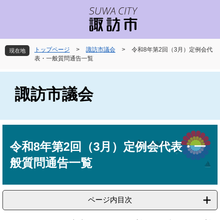
ペ
メ
ー
ニ
ジ
ュ
の
ー
先
を
トップページ
>
諏訪市議会
>
令和8年第2回（3月）定例会代
現在地
頭
飛
表・一般質問通告一覧
で
ば
す
し
。
て
諏訪市議会
本
文
へ
本
文
令和8年第2回（3月）定例会代表・一
般質問通告一覧
ページ内目次