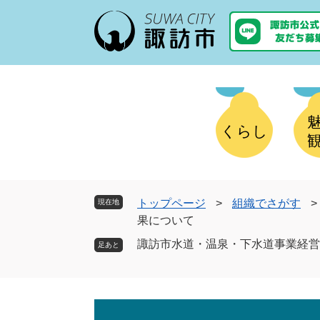
ペ
メ
ー
ニ
ジ
ュ
の
ー
先
を
頭
飛
で
ば
す
し
くらし
。
て
本
文
へ
トップページ
>
組織でさがす
>
現在地
果について
諏訪市水道・温泉・下水道事業経営
本