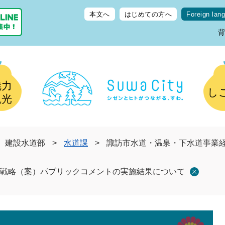
本文へ
はじめての方へ
Foreign lan
魅力
し
観光
建設水道部
>
水道課
>
諏訪市水道・温泉・下水道事業
戦略（案）パブリックコメントの実施結果について