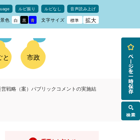
guage
ルビ振り
ルビなし
音声読み上げ
背景色
文字サイズ
拡大
白
黒
青
標準
ごと
市政
経営戦略（案）パブリックコメントの実施結
検
索