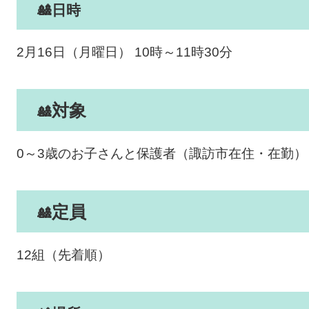
🎎​
日時
​2月16日（月曜日） 10時～11時30分
対象
🎎​​
0～3歳のお子さんと保護者（諏訪市在住・在勤）​
定員
​🎎​
12組（先着順）