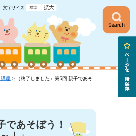
拡大
文字サイズ
標準
ニ
ュ
ー
・講座
>
（終了しました）第5回 親子であそ
親子であそぼう！
～！」