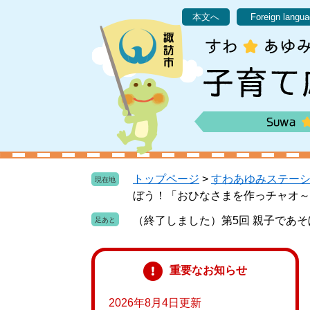
ペ
メ
本文へ
Foreign langu
ー
ニ
ジ
ュ
の
ー
先
を
頭
飛
で
ば
す
し
。
て
本
文
トップページ
>
すわあゆみステー
現在地
へ
ぼう！「おひなさまを作っチャオ～
（終了しました）第5回 親子であ
重要なお知らせ
2026年8月4日更新