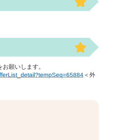
みをお願いします。
/offerList_detail?tempSeq=65884
＜外