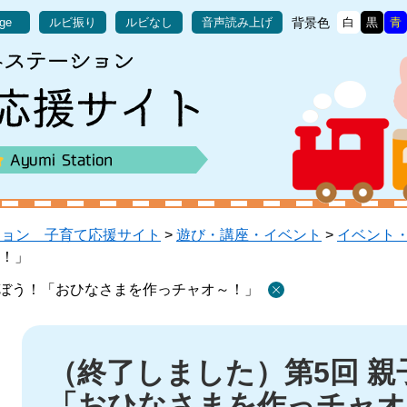
背景色
age
ルビ振り
ルビなし
音声読み上げ
白
黒
青
ション 子育て応援サイト
>
遊び・講座・イベント
>
イベント
！」
そぼう！「おひなさまを作っチャオ～！」
本
文
（終了しました）第5回 
「おひなさまを作っチャオ