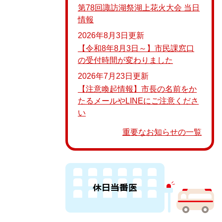
第78回諏訪湖祭湖上花火大会 当日
情報
2026年8月3日更新
【令和8年8月3日～】市民課窓口
の受付時間が変わりました
2026年7月23日更新
【注意喚起情報】市長の名前をか
たるメールやLINEにご注意くださ
い
重要なお知らせの一覧