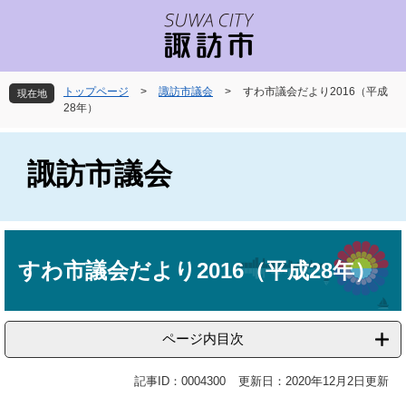
ペ
メ
ー
ニ
ジ
ュ
の
ー
先
を
トップページ
>
諏訪市議会
>
すわ市議会だより2016（平成
現在地
頭
飛
28年）
で
ば
す
し
。
て
諏訪市議会
本
文
へ
本
文
すわ市議会だより2016（平成28年）
ページ内目次
記事ID：0004300
更新日：2020年12月2日更新