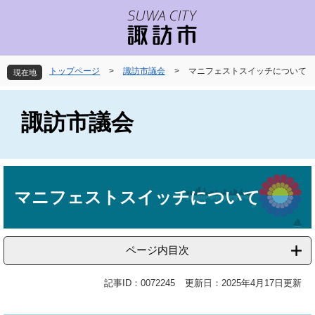
ペ
メ
ー
ニ
ジ
ュ
の
ー
先
を
トップページ
>
諏訪市議会
>
マニフェストスイッチについて
現在地
頭
飛
で
ば
す
し
諏訪市議会
。
て
本
文
へ
本
文
マニフェストスイッチについて
ページ内目次
記事ID：0072245
更新日：2025年4月17日更新