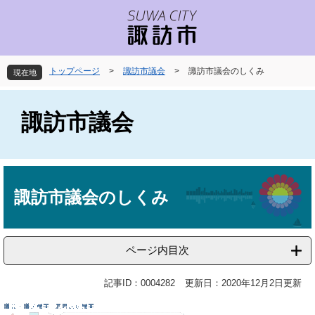
ペ
メ
ー
ニ
ジ
ュ
の
ー
先
を
トップページ
>
諏訪市議会
>
諏訪市議会のしくみ
現在地
頭
飛
で
ば
す
し
諏訪市議会
。
て
本
文
へ
本
文
諏訪市議会のしくみ
ページ内目次
記事ID：0004282
更新日：2020年12月2日更新