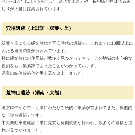
今から1万年以上前の珍しい「爪形文土器」や、長脚鏃と呼ばれる矢
じりが大量に採集されています。
穴場遺跡（上諏訪・双葉ヶ丘）
双葉ヶ丘にある縄文時代と平安時代の遺跡で、これまでに10回以上に
わたる発掘調査が行われています。
特に縄文時代の住居跡が数多く見つかっており、この地域の中心的な
役割をもつ集落跡であったことがわかっています。
県宝の蛇体装飾付釣手土器が出土しました。
荒神山遺跡（湖南・大熊）
縄文時代から中・近世にわたり断続的に集落が営まれてきた、典型的
な「複合遺跡」です。
中央自動車道建設工事に先立ち発掘調査が行われ、数多くの遺構と遺
物が見つかりました。