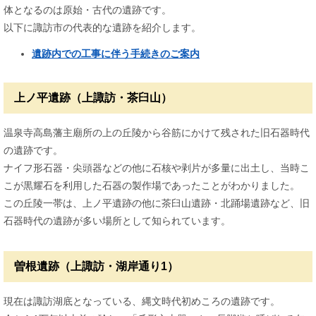
体となるのは原始・古代の遺跡です。
以下に諏訪市の代表的な遺跡を紹介します。
遺跡内での工事に伴う手続きのご案内
上ノ平遺跡（上諏訪・茶臼山）
温泉寺高島藩主廟所の上の丘陵から谷筋にかけて残された旧石器時代
の遺跡です。
ナイフ形石器・尖頭器などの他に石核や剥片が多量に出土し、当時こ
こが黒耀石を利用した石器の製作場であったことがわかりました。
この丘陵一帯は、上ノ平遺跡の他に茶臼山遺跡・北踊場遺跡など、旧
石器時代の遺跡が多い場所として知られています。
曽根遺跡（上諏訪・湖岸通り1）
現在は諏訪湖底となっている、縄文時代初めころの遺跡です。