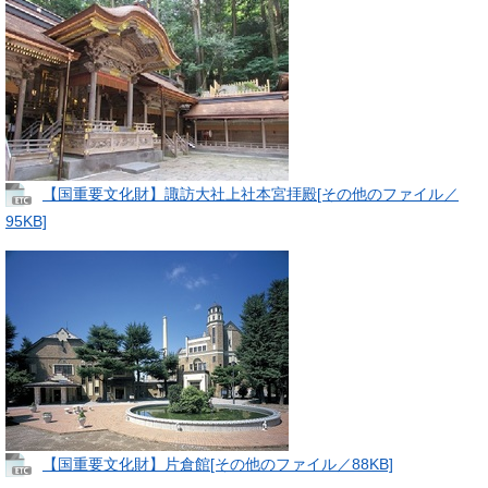
【国重要文化財】諏訪大社上社本宮拝殿[その他のファイル／
95KB]
【国重要文化財】片倉館[その他のファイル／88KB]