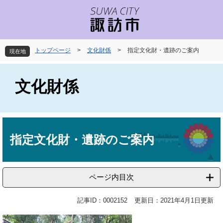
ペ
メ
ー
ニ
ジ
ュ
の
ー
先
を
トップページ
>
文化財係
>
指定文化財・遺跡のご案内
現在地
頭
飛
で
ば
す
し
文化財係
。
て
本
文
へ
本
文
指定文化財・遺跡のご案内
ページ内目次
記事ID：0002152
更新日：2021年4月1日更新