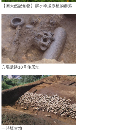
【国天然記念物】霧ヶ峰湿原植物群落
穴場遺跡18号住居址
一時坂古墳