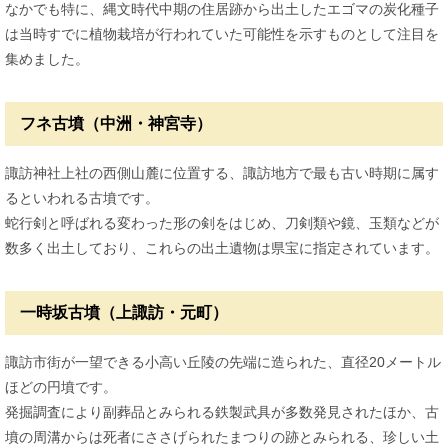
なかでも特に、縄文時代中期の住居跡から出土したエゴマの炭化種子
は当時すでに植物栽培が行われていた可能性を示すものとして注目を
集めました。
フネ古墳（中洲・神宮寺）
諏訪神社上社の西側山麓に位置する、諏訪地方で最も古い時期に属す
るといわれる古墳です。
蛇行剣と呼ばれる変わった形の剣をはじめ、刀剣類や鏡、玉類などが
数多く出土しており、これらの出土遺物は県宝に指定されています。
一時坂古墳（上諏訪・元町）
諏訪市街が一望できる小高い丘陵の先端に造られた、直径20メートル
ほどの円墳です。
発掘調査により副葬品とみられる鉄製武具が多数発見されたほか、古
墳の周溝からは死者にささげられたまつりの跡とみられる、珍しい土