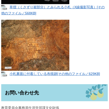
草摺（くさずり裾部分）とみられる小札（X線撮影写真）[その
他のファイル／568KB]
小札裏面に付着している布痕跡[その他のファイル／629KB]
お問い合わせ先
教育委員会事務局生涯学習課文化財係