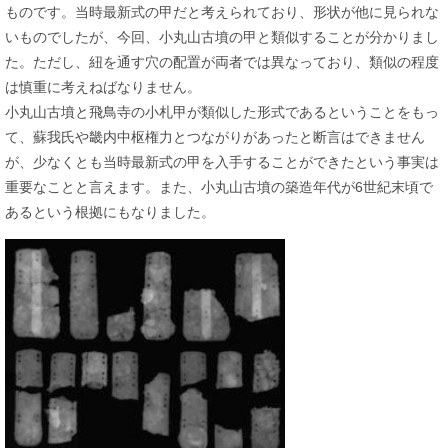
ものです。当時最新式の甲だと考えられており、形状が他に見られな
いものでしたが、今回、小丸山古墳の甲と類似することが分かりまし
た。ただし、紐を通す穴の配置が両者では異なっており、類似の程度
は慎重に考えねばなりません。
小丸山古墳と飛鳥寺の小札甲が類似した形式であるということをもっ
て、蘇我氏や畿内中枢権力とつながりがあったと断言はできません
が、少なくとも当時最新式の甲を入手することができたという事実は
重要なことと言えます。また、小丸山古墳の築造年代が6世紀末頃で
あるという根拠にもなりました。