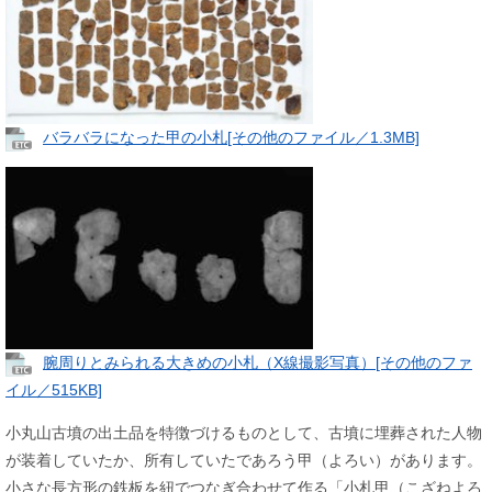
バラバラになった甲の小札[その他のファイル／1.3MB]
腕周りとみられる大きめの小札（X線撮影写真）[その他のファ
イル／515KB]
小丸山古墳の出土品を特徴づけるものとして、古墳に埋葬された人物
が装着していたか、所有していたであろう甲（よろい）があります。
小さな長方形の鉄板を紐でつなぎ合わせて作る「小札甲（こざねよろ