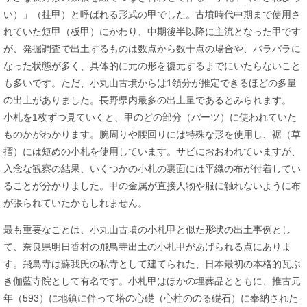
い）」（挂甲）と呼ばれる形式の甲でした。古墳時代中期まで使用さ
れていた短甲（板甲）にかわり、中期後半以降に主流となった甲です
が、発掘調査で出土するものは数点から数十点の場合や、バラバラに
なった状態が多く、具体的に元の形を復元するまでにいたらないこと
も多いです。ただ、小丸山古墳からは1領分が推定できるほどの多量
の出土がありました。長野県内最多の出土量であるとみられます。
小札を1枚ずつ見ていくと、甲のどの部分（パーツ）に使われていた
ものかがわかります。腕周りや腰回りには特殊な形を使用し、裾（草
摺）には短めの小札を使用しています。サビにおおわれていますが、
入念な観察の結果、いくつかの小札の裏面には平織の布が付着してい
ることが分かりました。甲の金属が直接人物や服に触れないように布
が張られていたかもしれません。
最も重要なことは、小丸山古墳の小札甲と似た形状の出土事例とし
て、奈良県明日香村の飛鳥寺出土の小札甲があげられる点にありま
す。飛鳥寺は蘇我氏の私寺として建てられた、日本最初の本格的瓦ぶ
き伽藍寺院として有名です。小札甲はほかの埋葬品とともに、推古元
年（593）に地鎮に伴って塔の心礎（心柱ののる礎石）に奉納された