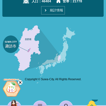
人口：
46404
世帯：
21778
統計情報
Copyright © Suwa-City. All Rights Reserved.