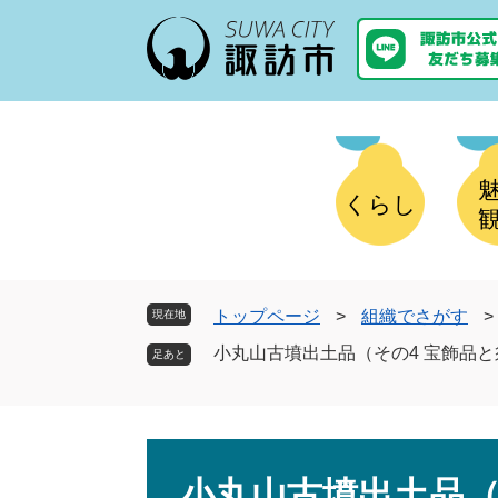
ペ
メ
ー
ニ
ジ
ュ
の
ー
先
を
頭
飛
で
ば
す
し
くらし
。
て
本
文
へ
トップページ
>
組織でさがす
>
現在地
小丸山古墳出土品（その4 宝飾品
本
文
小丸山古墳出土品（