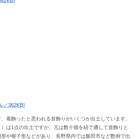
2KB]
362KB]
け、着飾ったと思われる首飾りがいくつか出土しています。
ま）は1点の出土ですが、元は数十個を紐で通して首飾りと
円形や梔子形などがあり、長野県内では飯田市など数例で出