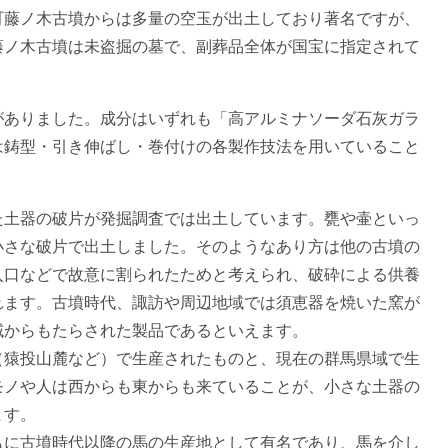
町藤ノ木古墳からは多量の空玉が出土しており著名ですが、
藤ノ木古墳は未盗掘の墓で、副葬品全体が国宝に指定されて
がありました。成分はいずれも「高アルミナソーダ石灰ガラ
は鋳型・引き伸ばし・巻付けの各製作技法を用いていること
た土器の破片が発掘調査では出土しています。甕や壷といっ
小さな破片で出土しました。そのようなあり方は他の古墳の
入口などで故意に割られたためと考えられ、破砕による供養
れます。古墳時代、諏訪や周辺地域では須恵器を焼いた窯が
域からもたらされた製品であるといえます。
（猿投山麓など）で生産されたものと、現在の群馬県域で生
モノや人は西からも東からも来ていることが、小さな土器の
ます。
もに古墳時代以降の馬の生産地として有名であり、馬を介し