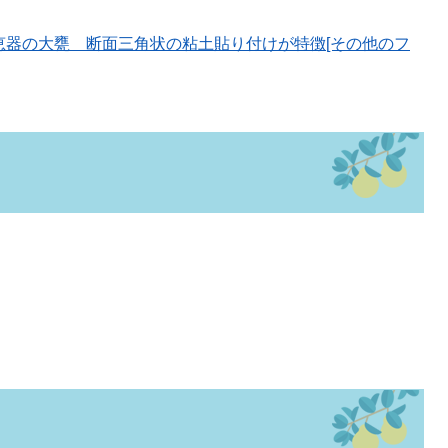
恵器の大甕 断面三角状の粘土貼り付けが特徴[その他のフ