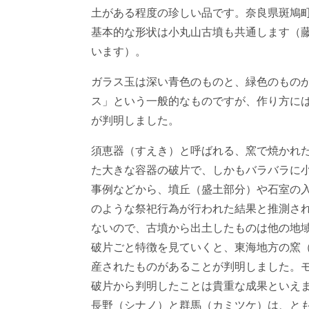
土がある程度の珍しい品です。奈良県斑鳩
基本的な形状は小丸山古墳も共通します（
います）。
ガラス玉は深い青色のものと、緑色のもの
ス」という一般的なものですが、作り方に
が判明しました。
須恵器（すえき）と呼ばれる、窯で焼かれ
た大きな容器の破片で、しかもバラバラに
事例などから、墳丘（盛土部分）や石室の
のような祭祀行為が行われた結果と推測さ
ないので、古墳から出土したものは他の地
破片ごと特徴を見ていくと、東海地方の窯
産されたものがあることが判明しました。
破片から判明したことは貴重な成果といえ
長野（シナノ）と群馬（カミツケ）は、と