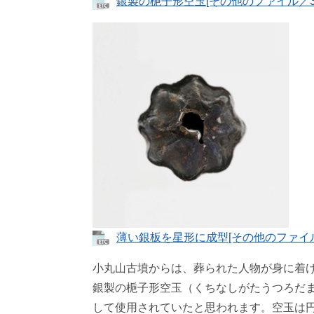
銀製の梔子形空玉[その他のファイル／38
薄い銀板を星形に成型[その他のファイル／
小丸山古墳からは、葬られた人物が身に着
銀製の梔子形空玉（くちなしがたうつろだ
して使用されていたと思われます。空玉は