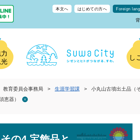
本文へ
はじめての方へ
Foreign lan
魅力
し
観光
教育委員会事務局
>
生涯学習課
>
小丸山古墳出土品（そ
と須恵器）
その4 宝飾品と