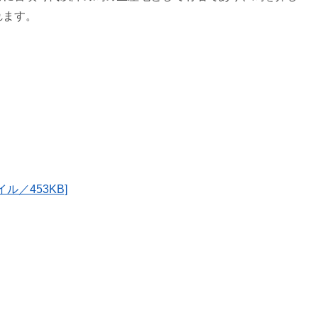
れます。
／453KB]