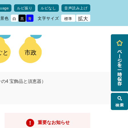
guage
ルビ振り
ルビなし
音声読み上げ
背景色
文字サイズ
拡大
白
黒
青
標準
ごと
市政
の4 宝飾品と須恵器）
検
索
重要なお知らせ