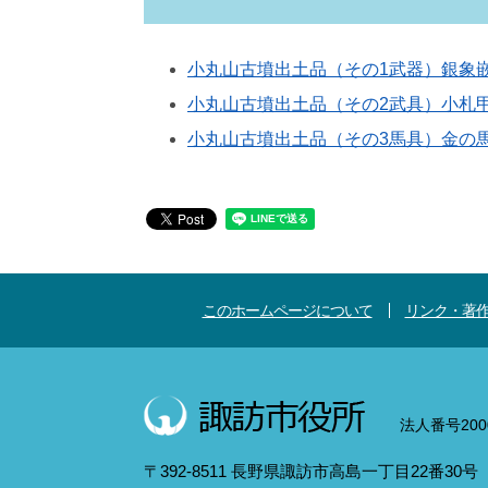
小丸山古墳出土品（その1武器）銀象
小丸山古墳出土品（その2武具）小札
小丸山古墳出土品（その3馬具）金の
このホームページについて
リンク・著
法人番号2000
〒392-8511 長野県諏訪市高島一丁目22番30号