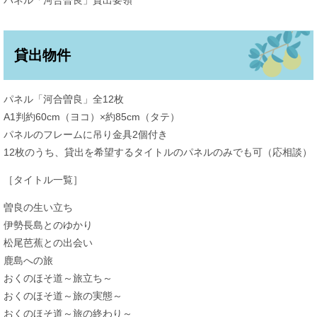
パネル「河合曽良」貸出要領
貸出物件
パネル「河合曽良」全12枚
A1判約60cm（ヨコ）×約85cm（タテ）
パネルのフレームに吊り金具2個付き
12枚のうち、貸出を希望するタイトルのパネルのみでも可（応相談）
［タイトル一覧］
曽良の生い立ち
伊勢長島とのゆかり
松尾芭蕉との出会い
鹿島への旅
おくのほそ道～旅立ち～
おくのほそ道～旅の実態～
おくのほそ道～旅の終わり～