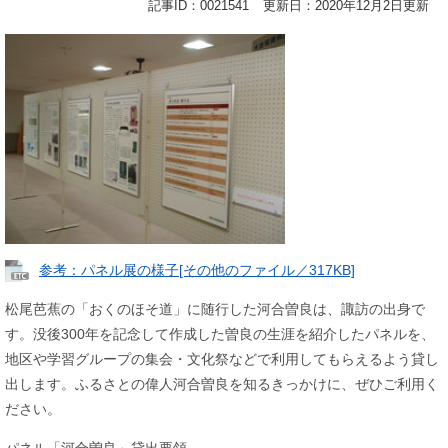
記事ID：0021541
更新日：2020年12月2日更新
参考：パネル展の様子[その他のファイル／317KB]
松尾芭蕉の「おくのほそ道」に随行した河合曽良は、諏訪の出身で
す。没後300年を記念して作成した曽良の生涯を紹介したパネルを、
地区や学習グループの集会・文化祭などで利用してもらえるよう貸し
出します。ふるさとの偉人河合曽良を知るきっかけに、ぜひご利用く
ださい。