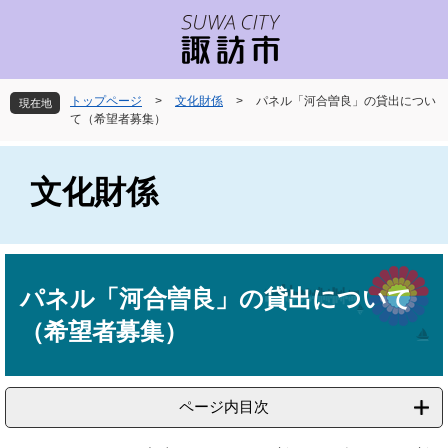
ペ
メ
ー
ニ
ジ
ュ
の
ー
先
を
トップページ
>
文化財係
>
パネル「河合曽良」の貸出につい
現在地
頭
飛
て（希望者募集）
で
ば
す
し
。
て
文化財係
本
文
へ
本
文
パネル「河合曽良」の貸出について
（希望者募集）
ページ内目次