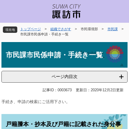
ペ
メ
ー
ニ
ジ
ュ
の
ー
先
を
トップページ
>
組織でさがす
>
市民環境部
>
市民課
>
現在地
頭
飛
市民課市民係申請・手続き一覧
で
ば
本
す
し
文
。
て
市民課市民係申請・手続き一覧
本
文
へ
ページ内目次
記事ID：0003673
更新日：2020年12月2日更新
手続き、申請の検索にご活用下さい。
戸籍謄本・抄本及び戸籍に記載された身分事