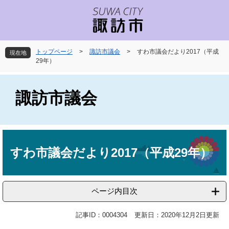
ペ
メ
ー
ニ
ジ
ュ
の
ー
先
を
トップページ
>
諏訪市議会
>
すわ市議会だより2017（平成
現在地
頭
飛
29年）
で
ば
す
し
。
て
諏訪市議会
本
文
へ
本
文
すわ市議会だより2017（平成29年）
ページ内目次
記事ID：0004304
更新日：2020年12月2日更新