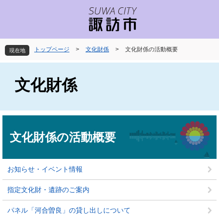
ペ
メ
ー
ニ
ジ
ュ
の
ー
先
を
トップページ
>
文化財係
>
文化財係の活動概要
現在地
頭
飛
で
ば
す
し
文化財係
。
て
本
文
へ
本
文
文化財係の活動概要
お知らせ・イベント情報
指定文化財・遺跡のご案内
パネル「河合曽良」の貸し出しについて