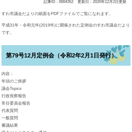
記事ID：0004352
更新日：2020年12月2日更新
すわ市議会だよりの紙面をPDFファイルでご覧になれます。
平成31年・令和元年(2019年)に開催された定例会のすわ市議会だより
です。
第79号12月定例会（令和2年2月1日発行）
内容：
年頭のご挨拶
議会Topics
行政視察報告
常任委員会報告
代表質問
一般質問
審議結果