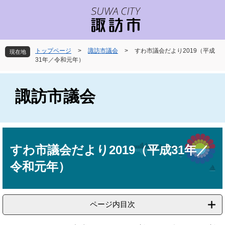
ペ
メ
ー
ニ
ジ
ュ
の
ー
先
を
トップページ
>
諏訪市議会
>
すわ市議会だより2019（平成
現在地
頭
飛
31年／令和元年）
で
ば
す
し
。
て
諏訪市議会
本
文
へ
本
文
すわ市議会だより2019（平成31年／
令和元年）
ページ内目次