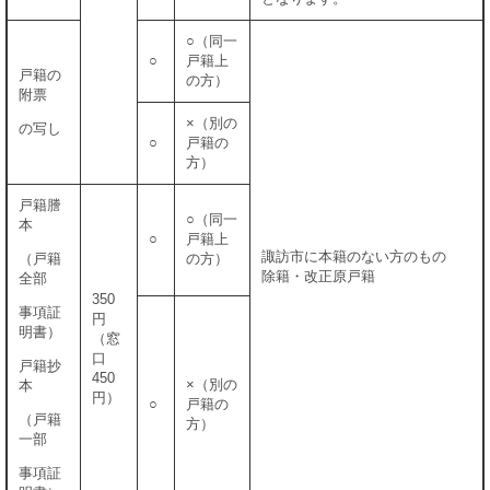
○（同一
○
戸籍上
戸籍の
の方）
附票
×（別の
の写し
○
戸籍の
方）
戸籍謄
○（同一
本
○
戸籍上
諏訪市に本籍のない方のもの
（戸籍
の方）
除籍・改正原戸籍
全部
350
事項証
円
明書）
（窓
口
戸籍抄
450
×（別の
本
円）
○
戸籍の
（戸籍
方）
一部
事項証