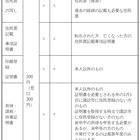
住民票
住民票（除票）
○
○
の写し
過去の経緯の記載も必要な住民
票
住民票
記載
転出された方、亡くなった方の
○
○
住民票記載事項証明書
事項証
明書
印鑑登
録
○
×
本人以外のもの
証明書
200
円
（窓
本人以外のもの
口
証明書を必要とされる年の1月1
300
日に諏訪市に住民登録のない方
円）
所得・
のもの
課税・
証明書を取得する時点で諏訪市
○
×
扶養証
に住民登録がない方のもの
明書
前年中の所得を申告する必要が
あるが、未申告の方のもの
※発行できるのは最新年度のみ
となります。