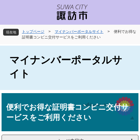
ペ
メ
ー
ニ
ジ
ュ
の
ー
先
を
トップページ
>
マイナンバーポータルサイト
>
便利でお得な
現在地
頭
飛
証明書コンビニ交付サービスをご利用ください
で
ば
す
し
。
て
マイナンバーポータルサ
本
文
イト
へ
本
文
便利でお得な証明書コンビニ交付サ
ービスをご利用ください