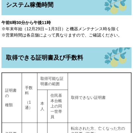
システム稼働時間
午前6時30分から午後11時
※年末年始（12月29日～1月3日）と機器メンテナンス時を除く
※営業時間は各店舗によって異なりますので、ご確認ください。
取得できる証明書及び手数料
取得可能な証
明書の範囲
手数
証明書
料
住民基
の
取得できない証明書
本台帳
（1
本
種類
上の同
通）
人
一世帯
員
転出された方、亡くなった方の