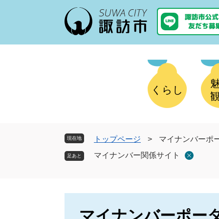
ペ
メ
ー
ニ
ジ
ュ
の
ー
先
を
頭
飛
で
ば
す
し
くらし
。
て
本
文
へ
トップページ
>
マイナンバーポ
現在地
マイナンバー関係サイト
マイナンバーポー