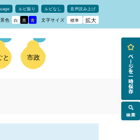
guage
ルビ振り
ルビなし
音声読み上げ
背景色
文字サイズ
拡大
白
黒
青
標準
ごと
市政
検
索