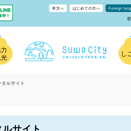
本文へ
はじめての方へ
Foreign lan
魅力
し
観光
ータルサイト
タルサイト