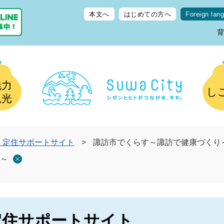
本文へ
はじめての方へ
Foreign lan
魅力
し
観光
・定住サポートサイト
>
諏訪市でくらす～諏訪で健康づくり
～
定住サポートサイト