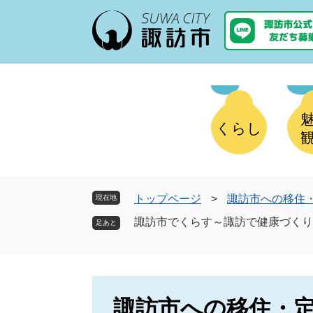
ペ
メ
ー
ニ
ジ
ュ
の
ー
先
を
頭
飛
で
ば
す
し
くらし
。
て
本
文
へ
トップページ
>
諏訪市への移住
現在地
諏訪市でくらす～諏訪で健康づくり
諏訪市への移住・