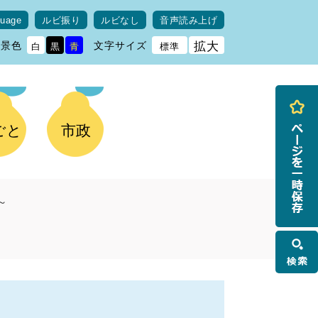
guage
ルビ振り
ルビなし
音声読み上げ
背景色
文字サイズ
拡大
白
黒
青
標準
ごと
市政
～
検
索