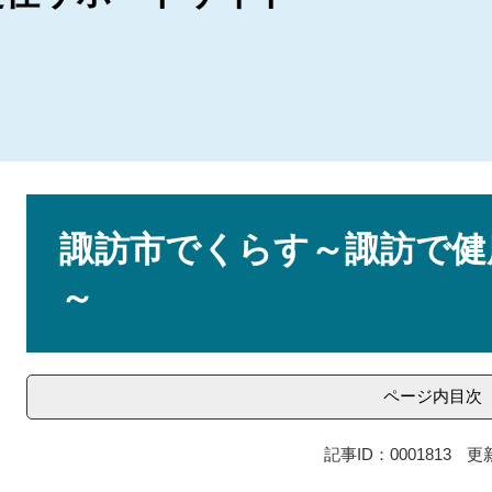
本
文
諏訪市でくらす～諏訪で健
～
ページ内目次
記事ID：0001813
更