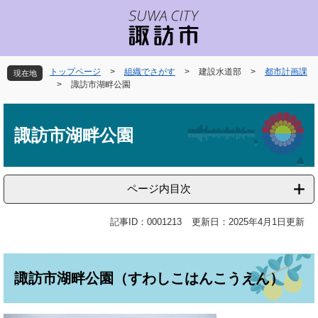
ペ
メ
ー
ニ
ジ
ュ
の
ー
先
を
トップページ
>
組織でさがす
>
建設水道部
>
都市計画課
現在地
頭
飛
>
諏訪市湖畔公園
で
ば
本
す
し
文
。
て
諏訪市湖畔公園
本
文
へ
ページ内目次
記事ID：0001213
更新日：2025年4月1日更新
諏訪市湖畔公園（すわしこはんこうえん）