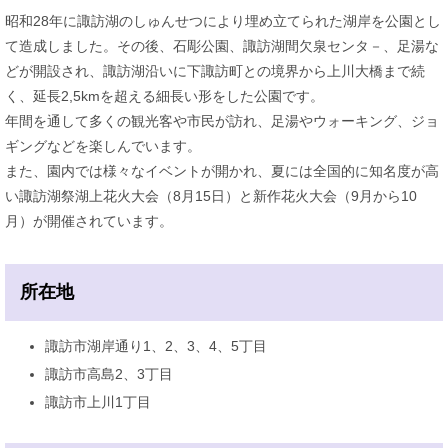
昭和28年に諏訪湖のしゅんせつにより埋め立てられた湖岸を公園とし
て造成しました。その後、石彫公園、諏訪湖間欠泉センタ－、足湯な
どが開設され、諏訪湖沿いに下諏訪町との境界から上川大橋まで続
く、延長2,5kmを超える細長い形をした公園です。
年間を通して多くの観光客や市民が訪れ、足湯やウォーキング、ジョ
ギングなどを楽しんでいます。
また、園内では様々なイベントが開かれ、夏には全国的に知名度が高
い諏訪湖祭湖上花火大会（8月15日）と新作花火大会（9月から10
月）が開催されています。
所在地
諏訪市湖岸通り1、2、3、4、5丁目
諏訪市高島2、3丁目
諏訪市上川1丁目