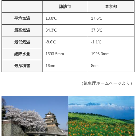
諏訪市
東京都
平均気温
13.0℃
17.6℃
最高気温
34.3℃
37.3℃
最低気温
-8.6℃
-1.1℃
総降水量
1693.5mm
1926.0mm
最深積雪
16cm
8cm
（気象庁ホームページより）