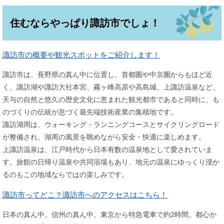
住むならやっぱり諏訪市でしょ！
諏訪市の概要や観光スポットをご紹介します！
​諏訪市は、長野県の真ん中に位置し、首都圏や中京圏からもほど近
く、諏訪湖や諏訪大社本宮、霧ヶ峰高原や高島城、上諏訪温泉など、
天与の自然と悠久の歴史文化に恵まれた観光都市であると同時に、も
のづくりの伝統が息づく最先端技術産業の集積地です。
諏訪湖周は、ウォーキング・ランニングコースとサイクリングロード
が整備され、湖周の風景を眺めながら安全・快適に楽しめます。
上諏訪温泉は、江戸時代から日本有数の温泉地として愛されていま
す。旅館の日帰り温泉や共同浴場もあり、地元の温泉にゆっくり浸か
るのもこの地域ならではの楽しみです。
諏訪市ってどこ？諏訪市へのアクセスはこちら！
日本の真ん中、信州の真ん中、東京から特急電車で約2時間。都心か