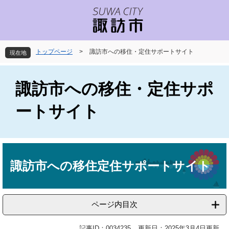
ペ
メ
ー
ニ
ジ
ュ
の
ー
先
を
トップページ
>
諏訪市への移住・定住サポートサイト
現在地
頭
飛
で
ば
す
し
諏訪市への移住・定住サポ
。
て
本
ートサイト
文
へ
本
文
諏訪市への移住定住サポートサイト
ページ内目次
記事ID：0034235
更新日：2025年3月4日更新