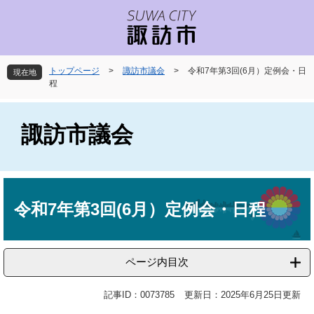
ペ
メ
ー
ニ
ジ
ュ
の
ー
先
を
トップページ
>
諏訪市議会
>
令和7年第3回(6月）定例会・日
現在地
頭
飛
程
で
ば
す
し
。
て
諏訪市議会
本
文
へ
本
文
令和7年第3回(6月）定例会・日程
ページ内目次
記事ID：0073785
更新日：2025年6月25日更新