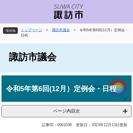
ペ
メ
ー
ニ
ジ
ュ
の
ー
先
を
トップページ
>
諏訪市議会
>
令和5年第6回(12月）定例会・
現在地
頭
飛
日程
で
ば
す
し
。
て
諏訪市議会
本
文
へ
本
文
令和5年第6回(12月）定例会・日程
ページ内目次
記事ID：0061036
更新日：2023年12月13日更新