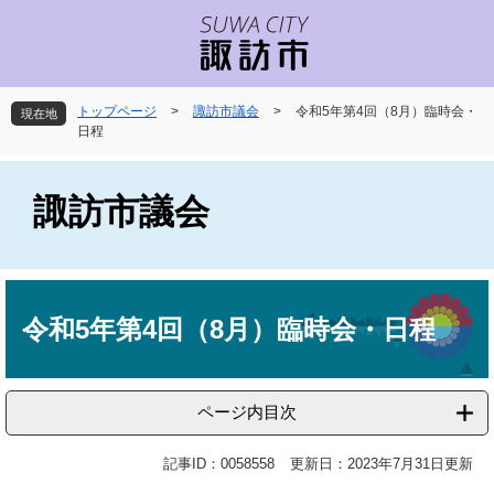
ペ
メ
ー
ニ
ジ
ュ
の
ー
先
を
トップページ
>
諏訪市議会
>
令和5年第4回（8月）臨時会・
現在地
頭
飛
日程
で
ば
す
し
。
て
諏訪市議会
本
文
へ
本
文
令和5年第4回（8月）臨時会・日程
ページ内目次
記事ID：0058558
更新日：2023年7月31日更新