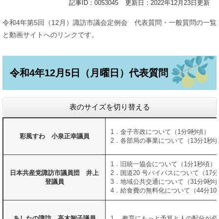
記事ID：0053045
更新日：2022年12月23日更新
令和4年第5回（12月）諏訪市議会定例会 代表質問・一般質問の一覧
と動画サイトへのリンクです。
令和4年12月5日（月曜日）代表質問
表のサイズを切り替える
1．金子市政について（1分9秒頃）
彩風すわ 小泉正幸議員
2．各部局の事業について（13分1秒
1．旧統一協会について（1分1秒頃）
日本共産党諏訪市議員団 井上
2．国道20 号バイパスについて（17分
登議員
3．地域公共交通について（31分9秒
4．給食費の無料化について（44分10
あしたの諏訪 高木智子議員
1． 教育にもっと予算と人の配分が必