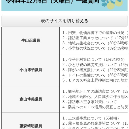
令和4年12月6日（火曜日）一般質問
表のサイズを切り替える
1．円安、物価高騰下での産業の状況（1
2．諏訪圏工業メッセについて（17分1
牛山正議員
3．地域共生社会について（30分24秒
4．小学校の状況について（39分39秒
1．少子化対策について（1分34秒頃）
2．ひとり親の就労支援について（14分
小山博子議員
3．障がい者支援について（22分8秒頃
4．トイレの整備について（36分22秒
5．ＬＰガス料金上昇抑制に向けた地方
1．観光地としての諏訪市について（3
2．地域の高齢化、人口減少に伴う地区
森山博美議員
3．諏訪市の空き家対策について
4．防災へのＧＩＳ活用の見直しと防災メ
1．上水道事業について（55秒頃）
2．霧ヶ峰高原の観光展望について（15
藤森靖明議員
3．クラウドファンディングについて（2