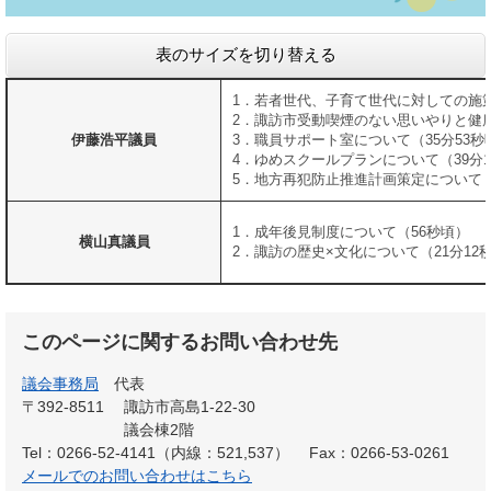
表のサイズを切り替える
1．若者世代、子育て世代に対しての施策
2．諏訪市受動喫煙のない思いやりと健康
伊藤浩平議員
3．職員サポート室について（35分53秒
4．ゆめスクールプランについて（39分1
5．地方再犯防止推進計画策定について（
1．成年後見制度について（56秒頃）
横山真議員
2．諏訪の歴史×文化について（21分12
このページに関するお問い合わせ先
議会事務局
代表
〒392-8511
諏訪市高島1-22-30
議会棟2階
Tel：0266-52-4141（内線：521,537）
Fax：0266-53-0261
メールでのお問い合わせはこちら