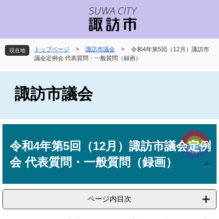
ペ
メ
ー
ニ
ジ
ュ
の
ー
先
を
トップページ
>
諏訪市議会
>
令和4年第5回（12月）諏訪市
現在地
頭
飛
議会定例会 代表質問・一般質問（録画）
で
ば
す
し
。
て
諏訪市議会
本
文
へ
本
文
令和4年第5回（12月）諏訪市議会定例
会 代表質問・一般質問（録画）
ページ内目次