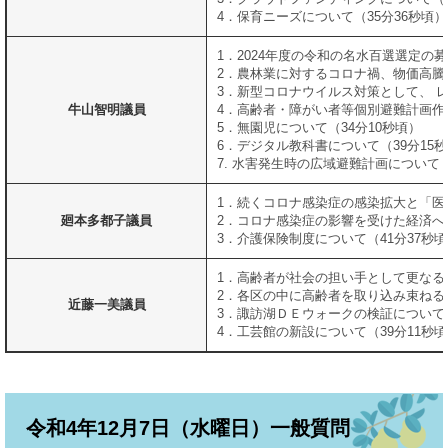
4．保育ニーズについて（35分36秒頃）
1．2024年度の令和の名水百選選定の募
2．農林業に対するコロナ禍、物価高騰
3．新型コロナウイルス対策として、 レ
牛山智明議員
4．高齢者・障がい者等個別避難計画作成
5．無園児について（34分10秒頃）
6．デジタル教科書について（39分15
7. 水害発生時の広域避難計画について（
1．続くコロナ感染症の感染拡大と「医
廻本多都子議員
2．コロナ感染症の影響を受けた経済への
3．介護保険制度について（41分37秒
1．高齢者が社会の担い手として更なる
2．各区の中に高齢者を取り込み束ねる
近藤一美議員
3．諏訪湖ＤＥウォークの検証について（
4．工芸館の新設について（39分11秒
令和4年12月7日（水曜日）一般質問