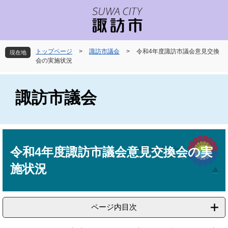
ペ
メ
ー
ニ
ジ
ュ
の
ー
先
を
トップページ
>
諏訪市議会
>
令和4年度諏訪市議会意見交換
現在地
頭
飛
会の実施状況
で
ば
す
し
。
て
諏訪市議会
本
文
へ
本
文
令和4年度諏訪市議会意見交換会の実
施状況
ページ内目次