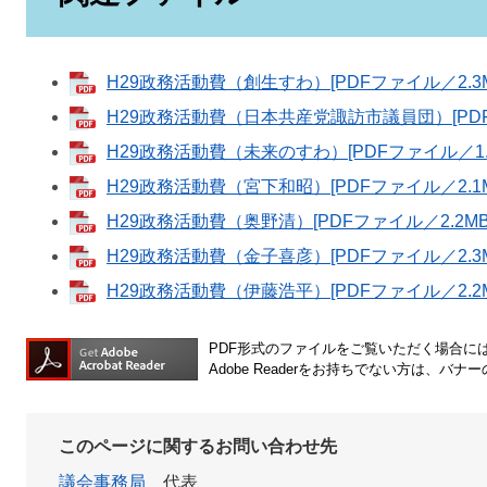
H29政務活動費（創生すわ）[PDFファイル／2.3M
H29政務活動費（日本共産党諏訪市議員団）[PDF
H29政務活動費（未来のすわ）[PDFファイル／1.
H29政務活動費（宮下和昭）[PDFファイル／2.1M
H29政務活動費（奥野清）[PDFファイル／2.2MB
H29政務活動費（金子喜彦）[PDFファイル／2.3M
H29政務活動費（伊藤浩平）[PDFファイル／2.2M
PDF形式のファイルをご覧いただく場合には、A
Adobe Readerをお持ちでない方は、
このページに関するお問い合わせ先
議会事務局
代表