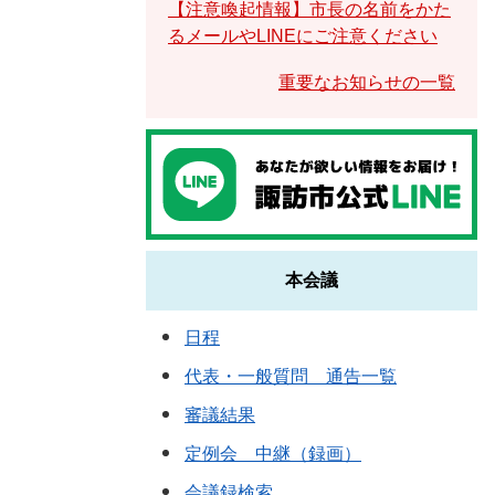
【注意喚起情報】市長の名前をかた
るメールやLINEにご注意ください
重要なお知らせの一覧
本会議
日程
代表・一般質問 通告一覧
審議結果
定例会 中継（録画）
会議録検索