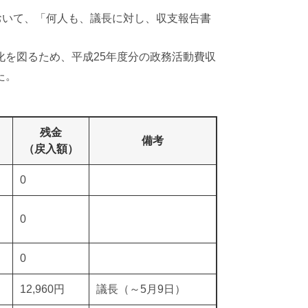
おいて、「何人も、議長に対し、収支報告書
を図るため、平成25年度分の政務活動費収
た。
。
残金
備考
（戻入額）
0
0
0
12,960円
議長（～5月9日）