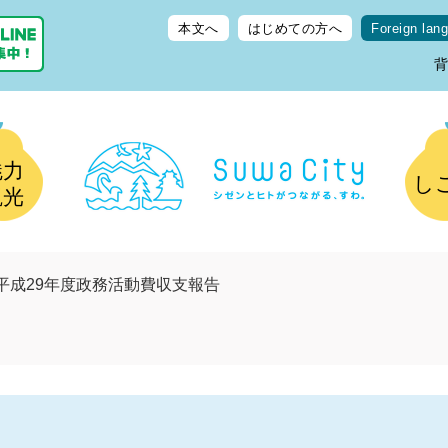
本文へ
はじめての方へ
Foreign lan
魅力
し
観光
平成29年度政務活動費収支報告