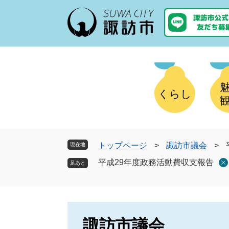
ペ
メ
ー
ニ
ジ
ュ
の
ー
先
を
頭
飛
で
ば
す
し
くらし
。
て
本
文
へ
トップページ
>
諏訪市議会
>
現在地
平成29年度政務活動費収支報告
諏訪市議会