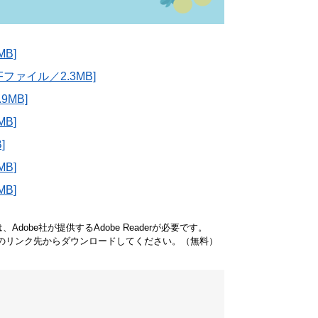
B]
ファイル／2.3MB]
9MB]
B]
]
B]
B]
dobe社が提供するAdobe Readerが必要です。
バナーのリンク先からダウンロードしてください。（無料）