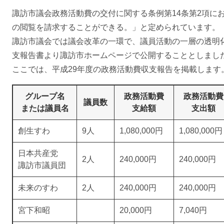
諏訪市議会政務活動費の交付に関する条例第14条第2項に
の閲覧を請求することができる。」と定められています。
諏訪市議会では議会改革の一環で、議員活動の一層の透明化
支報告書より諏訪市ホームページで公開することとしまし
ここでは、平成29年度の政務活動費収支報告を掲載します
グループ名
政務活動費
政務活動費
議員数
または議員名
支給額
支出額
創生すわ
9人
1,080,000円
1,080,000円
日本共産党
2人
240,000円
240,000円
諏訪市議員団
未来のすわ
2人
240,000円
240,000円
宮下和昭
20,000円
7,040円