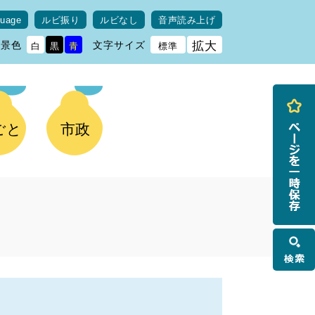
guage
ルビ振り
ルビなし
音声読み上げ
背景色
文字サイズ
拡大
白
黒
青
標準
ごと
市政
検
索