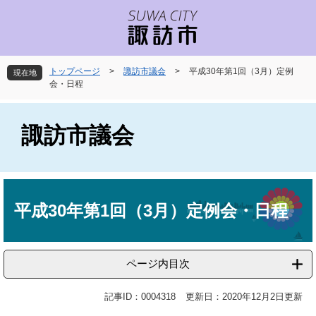
ペ
メ
ー
ニ
ジ
ュ
の
ー
先
を
トップページ
>
諏訪市議会
>
平成30年第1回（3月）定例
現在地
頭
飛
会・日程
で
ば
す
し
。
て
諏訪市議会
本
文
へ
本
文
平成30年第1回（3月）定例会・日程
ページ内目次
記事ID：0004318
更新日：2020年12月2日更新