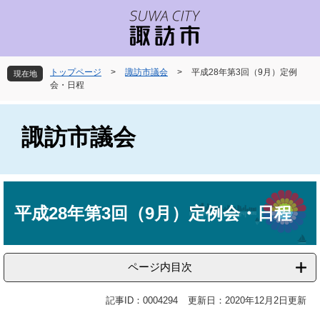
ペ
メ
ー
ニ
ジ
ュ
の
ー
先
を
トップページ
>
諏訪市議会
>
平成28年第3回（9月）定例
現在地
頭
飛
会・日程
で
ば
す
し
。
て
諏訪市議会
本
文
へ
本
文
平成28年第3回（9月）定例会・日程
ページ内目次
記事ID：0004294
更新日：2020年12月2日更新