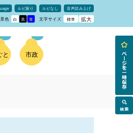
guage
ルビ振り
ルビなし
音声読み上げ
背景色
文字サイズ
拡大
白
黒
青
標準
ごと
市政
検
索