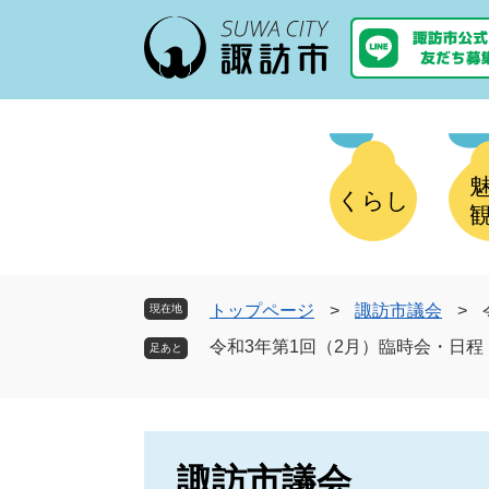
ペ
メ
ー
ニ
ジ
ュ
の
ー
先
を
頭
飛
で
ば
す
し
くらし
。
て
本
文
へ
トップページ
>
諏訪市議会
>
現在地
令和3年第1回（2月）臨時会・日程
諏訪市議会