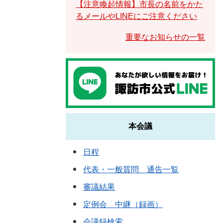
【注意喚起情報】市長の名前をかた
るメールやLINEにご注意ください
重要なお知らせの一覧
本会議
日程
代表・一般質問 通告一覧
審議結果
定例会 中継（録画）
会議録検索