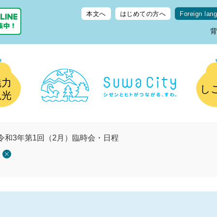
本文へ
はじめての方へ
Foreign lan
魅力
し
観光
令和3年第1回（2月）臨時会・日程