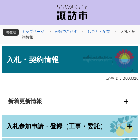
ペ
メ
ー
ニ
ジ
ュ
の
ー
先
を
トップページ
>
分類でさがす
>
しごと・産業
>
入札・契
現在地
頭
飛
約情報
で
ば
本
す
し
文
。
て
入札・契約情報
本
文
へ
記事ID：B000018
新着更新情報
入札参加申請・登録（工事・委託）