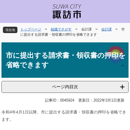
ペ
メ
ー
ニ
ジ
ュ
の
ー
先
を
トップページ
>
組織でさがす
>
会計課
>
会計課
>
市
現在地
頭
飛
に提出する請求書・領収書の押印を省略できます
で
ば
本
す
し
文
。
て
市に提出する請求書・領収書の押印を
本
省略できます
文
へ
ページ内目次
記事ID：0045924
更新日：2022年3月1日更新
令和4年4月1日以降、市に提出する請求書・領収書の押印を省略でき
ます。