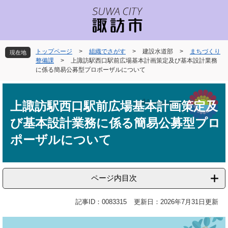
ペ
メ
ー
ニ
ジ
ュ
の
ー
先
を
トップページ
>
組織でさがす
>
建設水道部
>
まちづくり
現在地
頭
飛
整備課
>
上諏訪駅西口駅前広場基本計画策定及び基本設計業務
で
ば
に係る簡易公募型プロポーザルについて
す
し
本
。
て
文
本
上諏訪駅西口駅前広場基本計画策定及
文
び基本設計業務に係る簡易公募型プロ
へ
ポーザルについて
ページ内目次
記事ID：0083315
更新日：2026年7月31日更新