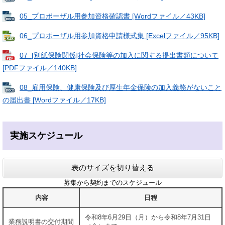
05_プロポーザル用参加資格確認書 [Wordファイル／43KB]
06_プロポーザル用参加資格申請様式集 [Excelファイル／95KB]
07_[別紙保険関係]社会保険等の加入に関する提出書類について
[PDFファイル／140KB]
08_雇用保険、健康保険及び厚生年金保険の加入義務がないこと
の届出書 [Wordファイル／17KB]
実施スケジュール
表のサイズを切り替える
募集から契約までのスケジュール
内容
日程
令和8年6月29日（月）から令和8年7月31日
業務説明書の交付期間