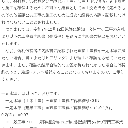
して、材料費、労務費及び当該公共工事に従事する労働者による適正
な施工を確保するために不可欠な経費として国土交通省令で定めるも
のその他当該公共工事の施工のために必要な経費の内訳を記載しなけ
ればならないこととされました。
つきましては、令和7年12月12日以降に通知・公告する工事の入札
より以下の工事費内訳書（作成例）を参考に内訳書の提出をお願いい
たします。
なお、落札候補者の内訳書に記載された直接工事費が一定水準に満
たない場合、書面またはヒアリングにより理由の確認をさせていただ
きます。また、確認の結果合理的な回答が得られなかった場合には契
約のうえ、建設Gメンへ通報することとなっておりますので、ご承知
ください。
一定水準とは以下のとおりです。
一定水準（土木工事）＝直接工事費の官積算額×0.97
一定水準（建築工事）＝直接工事費の官積算額×（1-0.1又は
0.2(※)）×0.97
※一般工事：0.1 昇降機設備その他の製造部門を持つ専門工事業