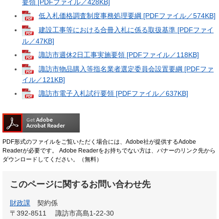
要領 [PDFファイル／428KB]
低入札価格調査制度事務処理要綱 [PDFファイル／574KB]
建設工事等における合冊入札に係る取扱基準 [PDFファイ
ル／47KB]
諏訪市週休2日工事実施要領 [PDFファイル／118KB]
諏訪市物品購入等指名業者選定委員会設置要綱 [PDFファ
イル／121KB]
諏訪市電子入札試行要領 [PDFファイル／637KB]
PDF形式のファイルをご覧いただく場合には、Adobe社が提供するAdobe
Readerが必要です。
Adobe Readerをお持ちでない方は、バナーのリンク先から
ダウンロードしてください。（無料）
このページに関するお問い合わせ先
財政課
契約係
〒392-8511
諏訪市高島1-22-30