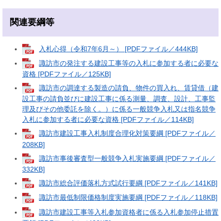
関連要綱等
入札心得（令和7年6月～） [PDFファイル／444KB]
諏訪市の発注する建設工事等の入札に参加する者に必要な
資格 [PDFファイル／125KB]
諏訪市の調達する製造の請負、物件の買入れ、賃貸借（建
設工事の請負並びに建設工事に係る測量、調査、設計、工事監
理及びその他委託を除く。）に係る一般競争入札又は指名競争
入札に参加する者に必要な資格 [PDFファイル／114KB]
諏訪市建設工事入札制度合理化対策要綱 [PDFファイル／
208KB]
諏訪市事後審査型一般競争入札実施要綱 [PDFファイル／
332KB]
諏訪市総合評価落札方式試行要綱 [PDFファイル／141KB]
諏訪市最低制限価格制度実施要綱 [PDFファイル／118KB]
諏訪市建設工事等入札参加資格者に係る入札参加停止措置