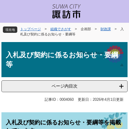
ペ
メ
ー
ニ
ジ
ュ
の
ー
先
を
トップページ
>
組織でさがす
>
企画部
>
財政課
>
入
現在地
頭
飛
札及び契約に係るお知らせ・要綱等
で
ば
本
す
し
文
。
て
入札及び契約に係るお知らせ・要綱
本
等
文
へ
ページ内目次
記事ID：0004060
更新日：2026年4月1日更新
入札及び契約に係るお知らせ・要綱等を掲載