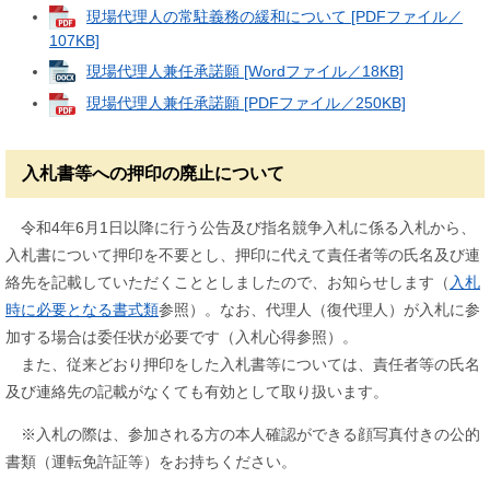
現場代理人の常駐義務の緩和について [PDFファイル／
107KB]
現場代理人兼任承諾願 [Wordファイル／18KB]
現場代理人兼任承諾願 [PDFファイル／250KB]
入札書等への押印の廃止について
令和4年6月1日以降に行う公告及び指名競争入札に係る入札から、
入札書について押印を不要とし、押印に代えて責任者等の氏名及び連
絡先を記載していただくこととしましたので、お知らせします（
入札
時に必要となる書式類
参照）。なお、代理人（復代理人）が入札に参
加する場合は委任状が必要です（入札心得参照）。
また、従来どおり押印をした入札書等については、責任者等の氏名
及び連絡先の記載がなくても有効として取り扱います。
※入札の際は、参加される方の本人確認ができる顔写真付きの公的
書類（運転免許証等）をお持ちください。