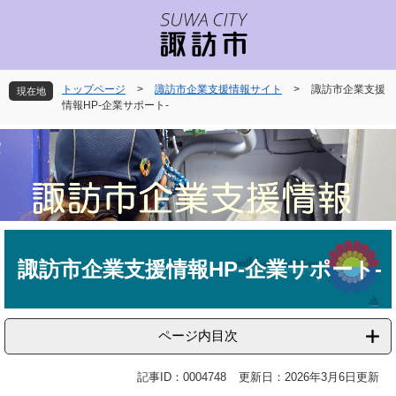
ペ
メ
ー
ニ
ジ
ュ
の
ー
先
を
トップページ
>
諏訪市企業支援情報サイト
>
諏訪市企業支援
現在地
頭
飛
情報HP-企業サポート-
で
ば
す
し
。
て
本
文
へ
本
文
諏訪市企業支援情報HP-企業サポート-
ページ内目次
記事ID：0004748
更新日：2026年3月6日更新