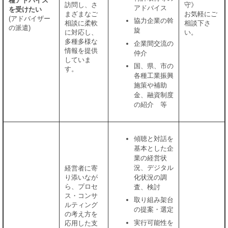
種アドバイス
訪問し、さ
守》
アドバイス
を受けたい
まざまなご
お気軽にご
(アドバイザー
協力企業の斡
相談に柔軟
相談下さ
の派遣)
旋
に対応し、
い。
多種多様な
企業間交流の
情報を提供
仲介
していま
国、県、市の
す。
各種工業振興
施策や補助
金、融資制度
の紹介 等
傾聴と対話を
基本とした企
業の経営状
況、デジタル
経営者に寄
り添いなが
化状況の調
ら、プロセ
査、検討
ス・コンサ
取り組み架台
ルティング
の提案・選定
の考え方を
実行可能性を
応用した支