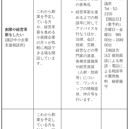
議所
の多角化
Tel：52-
これから創
経営革新を進
2155
業を予定し
める上での相
【開設日】
ている方
談等に対して
（要予約）
や、経営革
アドバイスを
創業や経営革
月曜日～金
新を進める
行なうほか、
新をしたい
曜日 9時
小規模企業
法律、会計、
(諏訪中小企業
00分～16時
の方々が気
技術、労務、
支援相談所)
00分
軽に相談で
経営などの専
【相談方
きる場を開
法】個別面
門家の派遣、
設していま
談による相
各種支援施策
す。
談・電話に
や経営資源
よる相談等
（人材・技術
※費用無
等）につい
料、秘密厳
て、ワンスト
守
ップの情報提
供、仲介等を
行います。
これから創
業を予定し
ている方を