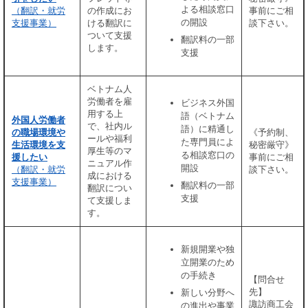
よる相談窓口
（翻訳・就労
の作成にお
事前にご相
の開設
支援事業）
ける翻訳に
談下さい。
ついて支援
翻訳料の一部
します。
支援
ベトナム人
労働者を雇
ビジネス外国
用する上
語（ベトナム
外国人労働者
で、社内ル
語）に精通し
の職場環境や
《予約制、
ールや福利
た専門員によ
生活環境を支
秘密厳守》
厚生等のマ
る相談窓口の
援したい
事前にご相
ニュアル作
開設
（翻訳・就労
談下さい。
成における
支援事業）
翻訳料の一部
翻訳につい
支援
て支援しま
す。
新規開業や独
立開業のため
の手続き
【問合せ
先】
新しい分野へ
諏訪商工会
の進出や事業