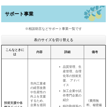
サポート事業
※相談助言などサポート事業一覧です
表のサイズを切り替える
こんなときに
内容
詳細
備考
は
品質管理、生
産管理、合理
化等の技術支
援、 アドバ
市内工業者
イス
の経営改善
加工企業や試
や生産性の
作専門企業の
向上を支援
紹介
するため、
《費用無
技術支援や各
企業を巡回
料、秘密厳
特許取得等の