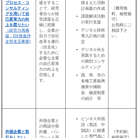
プロセス・コ
援をするこ
踏まえた活動
ンサルティン
とで、経営
《費用無
計画案の作成
グを用いて自
者自らが経
料、秘密厳
課題解決活動
己変革力の向
営課題を正
守》
の実行支援
上を図りたい
確に把握
お気軽にご
デジタル技術
（経営力再構
し、企業が
相談下さ
築・DX推進伴
自力で自社
導入計画の策
い。
走型支店事業)
改革を遂行
定
（自走化）
デジタル化を
するために
実践するため
必要な企業
の個別コンサ
の自己変革
ルティング
力の向上を
目指しま
国、県、市の
す。
各種工業振興
施策や補助
金、融資制度
の紹介 等
ビジネス外国
外国企業と
語（英語、中
の商談や契
国語）に精通
外国企業と取
約書、パン
《予約制、
した専門員に
引をしたい
フレット等
秘密厳守》