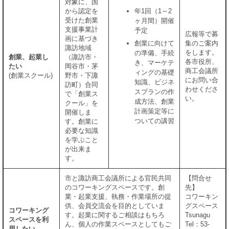
対象に、国
から認定を
年1回（1～2
受けた創業
ヶ月間）開催
支援事業計
予定
広報等で募
画に基づき
集のご案内
創業に向けて
諏訪地域
をします。
の準備、手続
創業、起業し
（諏訪市・
各市役所、
き、マーケテ
たい
岡谷市・茅
商工会議所
ィングの基礎
(創業スクール)
野市・下諏
にお問い合
知識、ビジネ
訪町）合同
わせくださ
スプランの作
で「創業ス
い。
成方法、創業
クール」を
計画策定等に
開催しま
ついての講習
す。創業に
必要な知識
を学ぶこと
が出来ま
す。
市と諏訪商工会議所による官民共同
【問合せ
のコワーキングスペースです。創
先】
業・起業支援、執務・作業場所の提
コワーキン
供、会員交流会を目的としていま
グスペース
コワーキング
す。起業に関するご相談はもちろ
Tsunagu
スペースを利
ん、個人の作業スペースとしてもご
Tel：53-
用したい