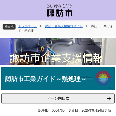
ペ
メ
ー
ニ
ジ
ュ
の
ー
先
を
トップページ
>
諏訪市企業支援情報サイト
>
諏訪市工業ガイ
現在地
頭
飛
ド～熱処理～
で
ば
す
し
。
て
本
文
へ
本
文
諏訪市工業ガイド～熱処理～
ページ内目次
記事ID：0004760
更新日：2025年9月24日更新