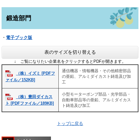
鍛造部門
・
電子ブック版
表のサイズを切り替える
↓ ご覧になりたい企業名をクリックするとPDFが開きます。
通信機器・情報機器・その他精密部品
（株）イズミ [PDFフ
の亜鉛、アルミダイカスト鋳造及び加
ァイル／152KB]
工
小型モーターポンプ部品・光学部品・
（株）豊田ダイカス
自動車部品等の亜鉛、アルミダイカス
ト [PDFファイル／189KB]
ト鋳造及び加工
トップに戻る