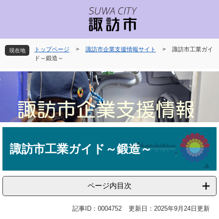
ペ
メ
ー
ニ
ジ
ュ
の
ー
先
を
トップページ
>
諏訪市企業支援情報サイト
>
諏訪市工業ガイ
現在地
頭
飛
ド～鍛造～
で
ば
す
し
。
て
本
文
へ
本
文
諏訪市工業ガイド～鍛造～
ページ内目次
記事ID：0004752
更新日：2025年9月24日更新