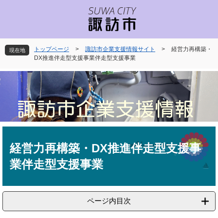
ペ
メ
ー
ニ
ジ
ュ
の
ー
先
を
トップページ
>
諏訪市企業支援情報サイト
>
経営力再構築・
現在地
頭
飛
DX推進伴走型支援事業伴走型支援事業
で
ば
す
し
。
て
本
文
へ
本
文
経営力再構築・DX推進伴走型支援事
業伴走型支援事業
ページ内目次