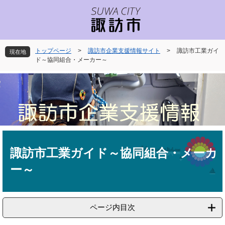
ペ
メ
ー
ニ
ジ
ュ
の
ー
先
を
トップページ
>
諏訪市企業支援情報サイト
>
諏訪市工業ガイ
現在地
頭
飛
ド～協同組合・メーカー～
で
ば
す
し
。
て
本
文
へ
本
文
諏訪市工業ガイド～協同組合・メーカ
ー～
ページ内目次