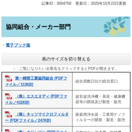
記事ID：0004750
更新日：2025年10月22日更新
協同組合・メーカー部門
・
電子ブック版
表のサイズを切り替える
↓ ご覧になりたい企業名をクリックするとPDFが開きます。
第一精密工業協同組合 [PDFフ
組合員数21社の総合窓口
ァイル／333KB]
（株）エスエヌディ [PDFファ
超音波洗浄機・美容・健康機
器等の開発及び製造・販売
イル／432KB]
（株）キッツマイクロフィルタ
家庭用浄水器・工業用ナノフ
ィルターの開発・製造・販売
ー [PDFファイル／247KB]