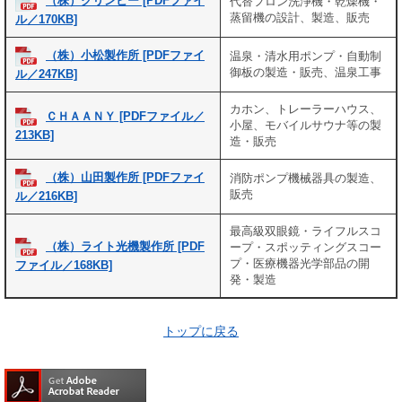
（株）クリンビー [PDFファイ
代替フロン洗浄機・乾燥機・
蒸留機の設計、製造、販売
ル／170KB]
（株）小松製作所 [PDFファイ
温泉・清水用ポンプ・自動制
御板の製造・販売、温泉工事
ル／247KB]
カホン、トレーラーハウス、
ＣＨＡＡＮＹ [PDFファイル／
小屋、モバイルサウナ等の製
213KB]
造・販売
（株）山田製作所 [PDFファイ
消防ポンプ機械器具の製造、
販売
ル／216KB]
最高級双眼鏡・ライフルスコ
（株）ライト光機製作所 [PDF
ープ・スポッティングスコー
プ・医療機器光学部品の開
ファイル／168KB]
発・製造
トップに戻る